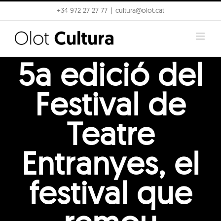
Skip
+34 972 27 27 77
|
cultura@olot.cat
to
content
5a edició del
Festival de
Teatre
Entranyes, el
festival que