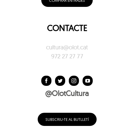
COMPRAR ENTRADES
CONTACTE
cultura@olot.cat
972 27 27 77
@OlotCultura
SUBSCRIU-TE AL BUTLLETÍ