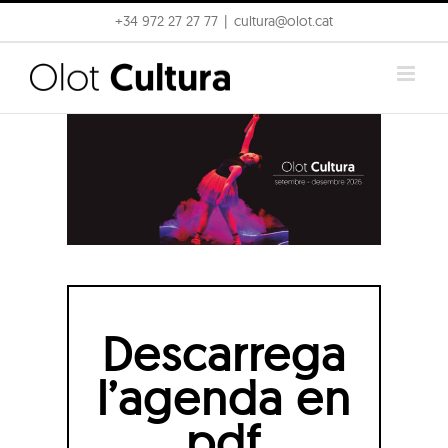
Skip
+34 972 27 27 77
|
cultura@olot.cat
to
content
Descarrega
l’agenda en
pdf