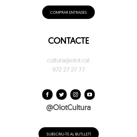
COMPRAR ENTRADES
CONTACTE
cultura@olot.cat
972 27 27 77
@OlotCultura
SUBSCRIU-TE AL BUTLLETÍ