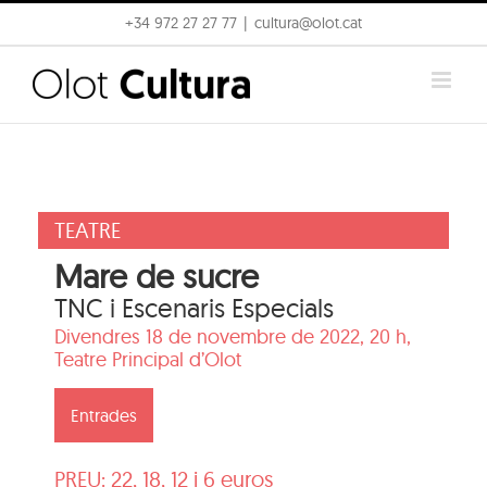
Skip
+34 972 27 27 77
|
cultura@olot.cat
to
content
TEATRE
Mare de sucre
TNC i Escenaris Especials
Divendres 18 de novembre de 2022, 20 h,
Teatre Principal d’Olot
Entrades
PREU: 22, 18, 12 i 6 euros