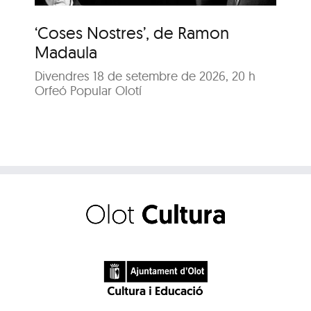
‘Coses Nostres’, de Ramon
‘C
Madaula
M
Divendres 18 de setembre de 2026, 20 h
Di
Orfeó Popular Olotí
Orf