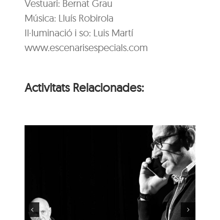
Vestuari: Bernat Grau
Música: Lluís Robirola
Il·luminació i so: Luis Martí
www.escenarisespecials.com
Activitats Relacionades:
‘Coses Nostres’, de
Ramon Madaula