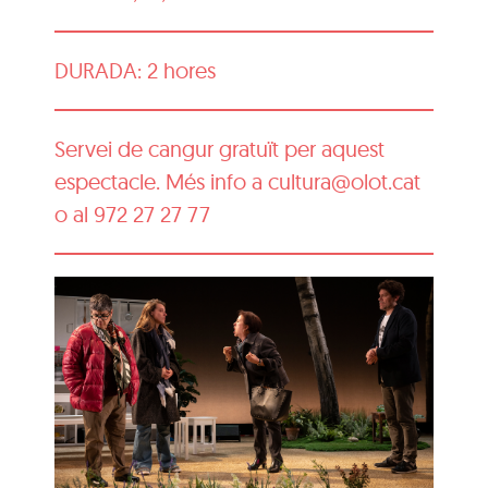
DURADA: 2 hores
Servei de cangur gratuït per aquest
espectacle. Més info a cultura@olot.cat
o al 972 27 27 77