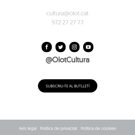
cultura@olot.cat
972 27 27 77
@OlotCultura
SUBSCRIU-TE AL BUTLLETÍ
Avís legal
Política de privacitat
Política de cookies