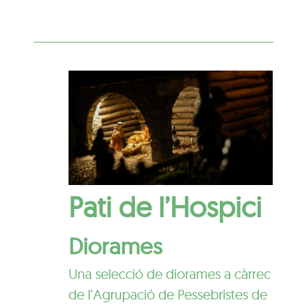
Pati de l’Hospici
Diorames
Una selecció de diorames a càrrec
de l’Agrupació de Pessebristes de