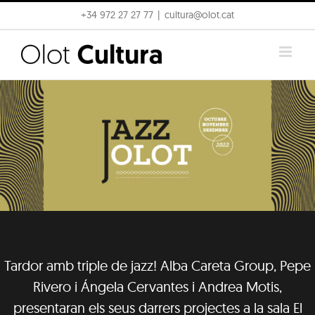
Skip
+34 972 27 27 77
|
cultura@olot.cat
to
content
Tardor amb triple de jazz! Alba Careta Group, Pepe
Rivero i Ángela Cervantes i Andrea Motis,
presentaran els seus darrers projectes a la sala El