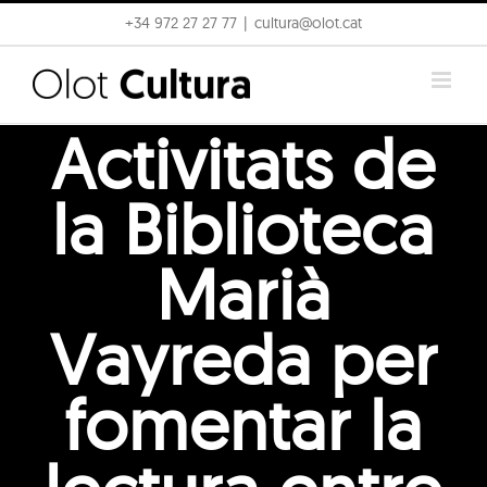
Skip
+34 972 27 27 77
|
cultura@olot.cat
to
content
Activitats de
la Biblioteca
Marià
Vayreda per
fomentar la