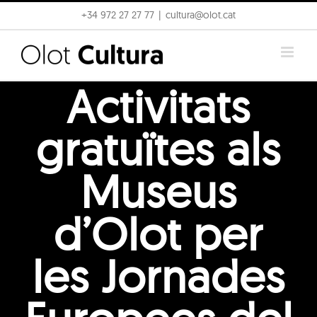
Skip
+34 972 27 27 77
|
cultura@olot.cat
to
content
Activitats
gratuïtes als
Museus
d’Olot per
les Jornades