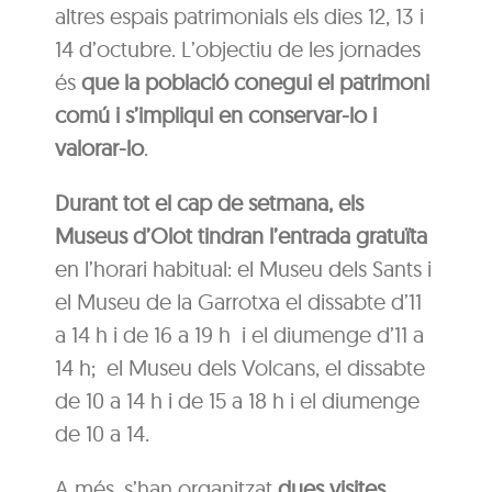
altres espais patrimonials els dies 12, 13 i
14 d’octubre. L’objectiu de les jornades
és
que la població conegui el patrimoni
comú i s’impliqui en conservar-lo i
valorar-lo
.
Durant tot el cap de setmana, els
Museus d’Olot tindran l’entrada gratuïta
en l’horari habitual: el Museu dels Sants i
el Museu de la Garrotxa el dissabte d’11
a 14 h i de 16 a 19 h i el diumenge d’11 a
14 h; el Museu dels Volcans, el dissabte
de 10 a 14 h i de 15 a 18 h i el diumenge
de 10 a 14.
A més, s’han organitzat
dues visites