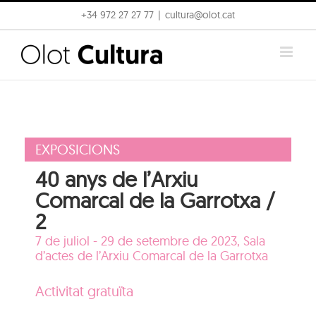
Skip
+34 972 27 27 77
|
cultura@olot.cat
to
content
EXPOSICIONS
40 anys de l’Arxiu
Comarcal de la Garrotxa /
2
7 de juliol - 29 de setembre de 2023, Sala
d’actes de l’Arxiu Comarcal de la Garrotxa
Activitat gratuïta