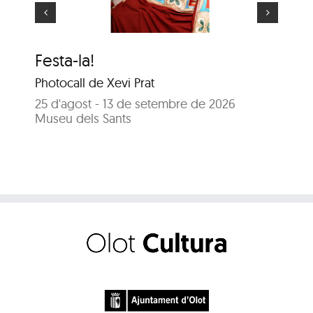
Festa-la!
El
Photocall de Xevi Prat
25
Sa
25 d'agost - 13 de setembre de 2026
Museu dels Sants