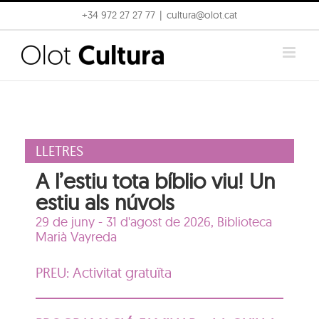
Skip
+34 972 27 27 77
|
cultura@olot.cat
to
content
LLETRES
A l’estiu tota bíblio viu! Un
estiu als núvols
29 de juny - 31 d'agost de 2026,
Biblioteca
Marià Vayreda
PREU: Activitat gratuïta