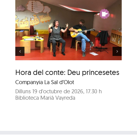
Hora del conte per a
u
nadons: La festa
d’aniversari
Hora del conte: Deu princesetes
Ho
fe
Companyia La Sal d’Olot
A c
Dilluns 19 d'octubre de 2026, 17.30 h
Biblioteca Marià Vayreda
Dil
Bib