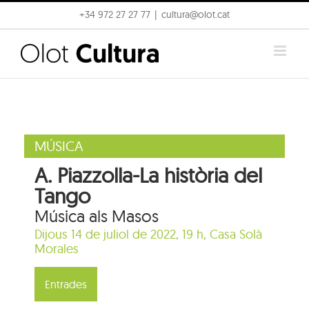
Skip
+34 972 27 27 77
|
cultura@olot.cat
to
content
MÚSICA
A. Piazzolla-La història del
Tango
Música als Masos
Dijous 14 de juliol de 2022, 19 h,
Casa Solà
Morales
Entrades