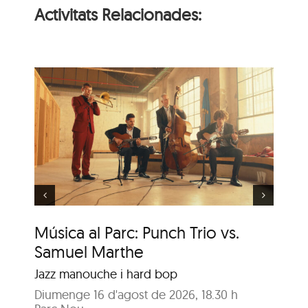
Activitats Relacionades:
h
Música al Parc: Adama
he
Foune Cissokho
Música al Parc: Punch Trio vs.
Mú
Samuel Marthe
Ci
Jazz manouche i hard bop
Mú
Diumenge 16 d'agost de 2026, 18.30 h
Di