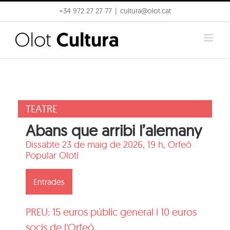
Skip
+34 972 27 27 77
|
cultura@olot.cat
to
content
TEATRE
Abans que arribi l’alemany
Dissabte 23 de maig de 2026, 19 h,
Orfeó
Popular Olotí
Entrades
PREU: 15 euros públic general i 10 euros
socis de l'Orfeó.