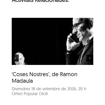
‘Coses Nostres’, de
Ramon Madaula
‘Coses Nostres’, de Ramon
‘C
Madaula
M
Divendres 18 de setembre de 2026, 20 h
Di
Orfeó Popular Olotí
Orf