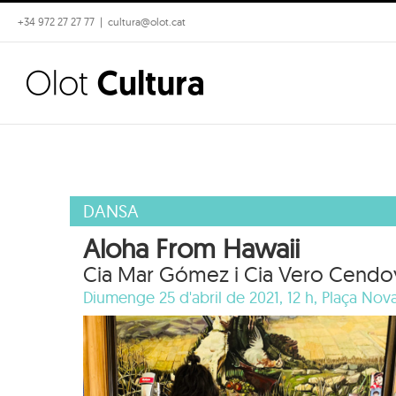
Skip
+34 972 27 27 77
|
cultura@olot.cat
to
content
DANSA
Aloha From Hawaii
Cia Mar Gómez i Cia Vero Cendo
Diumenge 25 d'abril de 2021, 12 h,
Plaça Nova