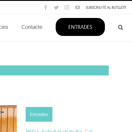
Facebook
Twitter
Instagram
YouTube
SUBSCRIU-TE AL BUTLLETÍ!
cies
Contacte
ENTRADES
Entrades
PREU: Activitat gratuïta. Cal