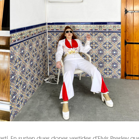
estí. En surten dues dones vestides d’Elvis Presley qu