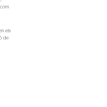
t com
en els
ió de