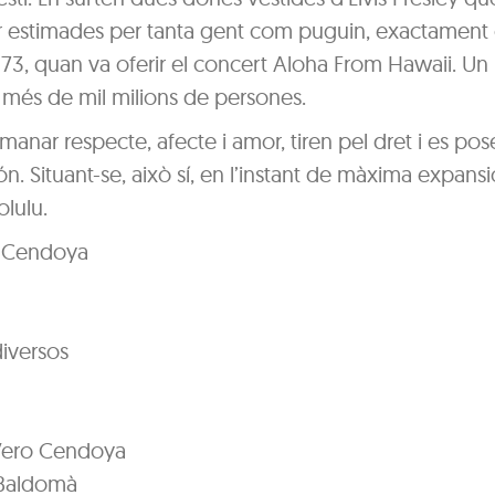
er estimades per tanta gent com puguin, exactamen
1973, quan va oferir el concert Aloha From Hawaii. Un
r més de mil milions de persones.
manar respecte, afecte i amor, tiren pel dret i es pos
 Situant-se, això sí, en l’instant de màxima expans
olulu.
o Cendoya
diversos
 Vero Cendoya
 Baldomà