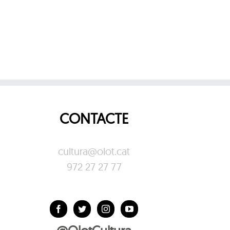
CONTACTE
cultura@olot.cat
972 27 27 77