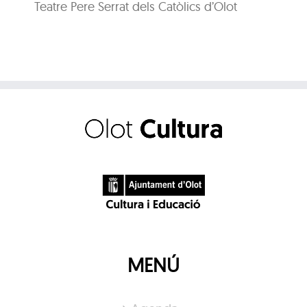
Teatre Pere Serrat dels Catòlics d’Olot
Di
Tea
MENÚ