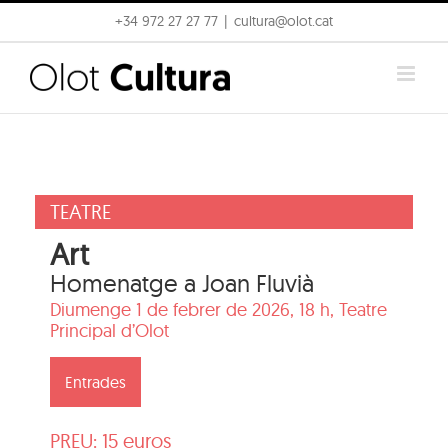
Skip
+34 972 27 27 77
|
cultura@olot.cat
to
content
TEATRE
Art
Homenatge a Joan Fluvià
Diumenge 1 de febrer de 2026, 18 h,
Teatre
Principal d’Olot
Entrades
PREU: 15 euros