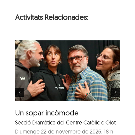
Activitats Relacionades:
‘Dissabte, diumenge i
e
dilluns’, d’Eduardo De
Filippo
Un sopar incòmode
‘D
d’
Secció Dramàtica del Centre Catòlic d'Olot
Co
Diumenge 22 de novembre de 2026, 18 h