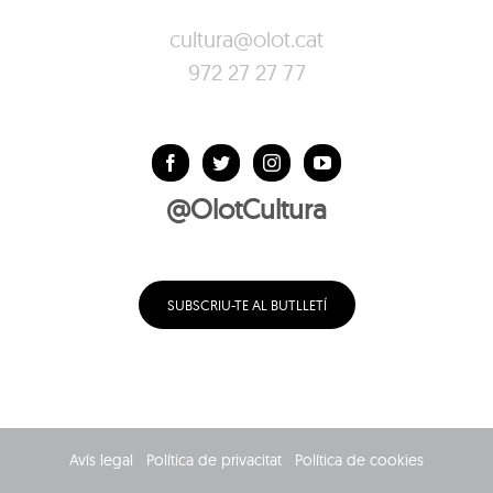
cultura@olot.cat
972 27 27 77
@OlotCultura
SUBSCRIU-TE AL BUTLLETÍ
Avís legal
Política de privacitat
Política de cookies