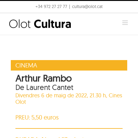
Skip
+34 972 27 27 77
|
cultura@olot.cat
to
content
CINEMA
Arthur Rambo
De Laurent Cantet
Divendres 6 de maig de 2022, 21.30 h,
Cines
Olot
PREU: 5,50 euros