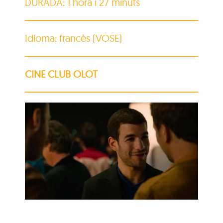
DURADA: 1 hora i 27 minuts
Idioma: francès (VOSE)
CINE CLUB OLOT