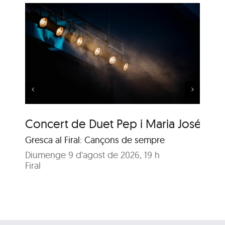
 i
Música al Parc: Liza
Wuyts & Bech
Concert de Duet Pep i Maria José
Mú
Gresca al Firal: Cançons de sempre
Ja
Diumenge 9 d'agost de 2026, 19 h
Di
Firal
Pa