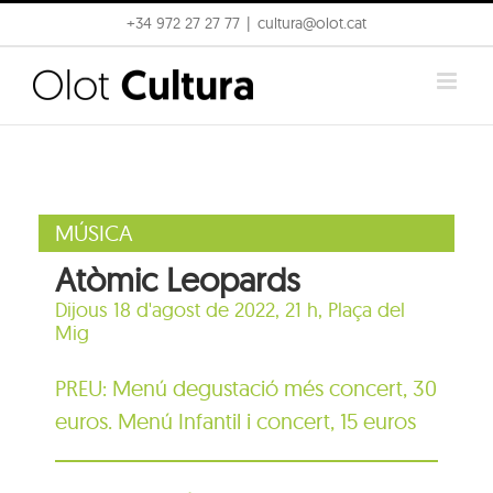
Skip
+34 972 27 27 77
|
cultura@olot.cat
to
content
MÚSICA
Atòmic Leopards
Dijous 18 d'agost de 2022, 21 h,
Plaça del
Mig
PREU: Menú degustació més concert, 30
euros. Menú Infantil i concert, 15 euros