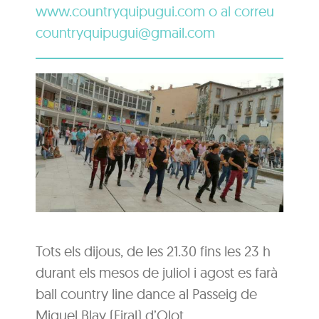
www.countryquipugui.com o al correu
countryquipugui@gmail.com
Tots els dijous, de les 21.30 fins les 23 h
durant els mesos de juliol i agost es farà
ball country line dance al Passeig de
Miquel Blay (Firal) d’Olot.