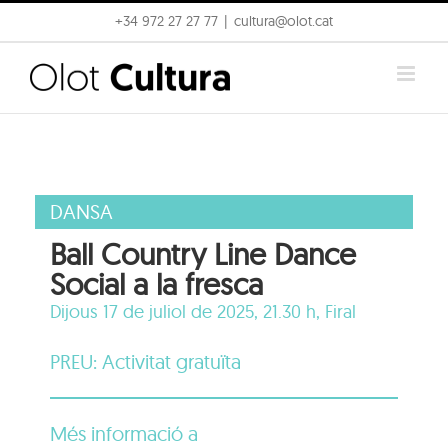
Skip
+34 972 27 27 77
|
cultura@olot.cat
to
content
DANSA
Ball Country Line Dance
Social a la fresca
Dijous 17 de juliol de 2025, 21.30 h,
Firal
PREU: Activitat gratuïta
Més informació a