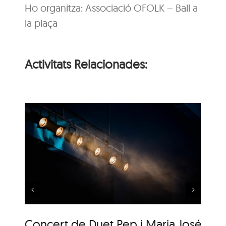
Ho organitza: Associació OFOLK – Ball a
la plaça
Activitats Relacionades:
 i
Música al Parc: Liza
Wuyts & Bech
Concert de Duet Pep i Maria José
Mú