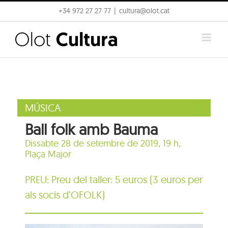
Skip
+34 972 27 27 77
|
cultura@olot.cat
to
content
MÚSICA
Ball folk amb Bauma
Dissabte 28 de setembre de 2019, 19 h,
Plaça Major
PREU: Preu del taller: 5 euros (3 euros per
als socis d’OFOLK)