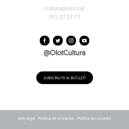
cultura@olot.cat
972 27 27 77
@OlotCultura
SUBSCRIU-TE AL BUTLLETÍ
Avís legal
Política de privacitat
Política de cookies