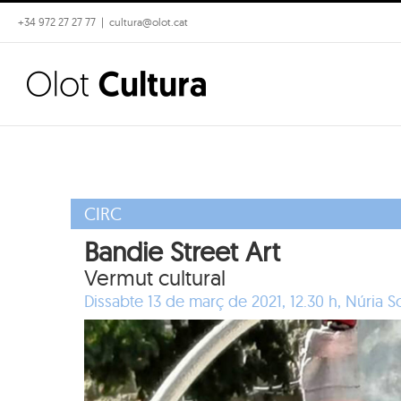
Skip
+34 972 27 27 77
|
cultura@olot.cat
to
content
CIRC
Bandie Street Art
Vermut cultural
Dissabte 13 de març de 2021, 12.30 h,
Núria S