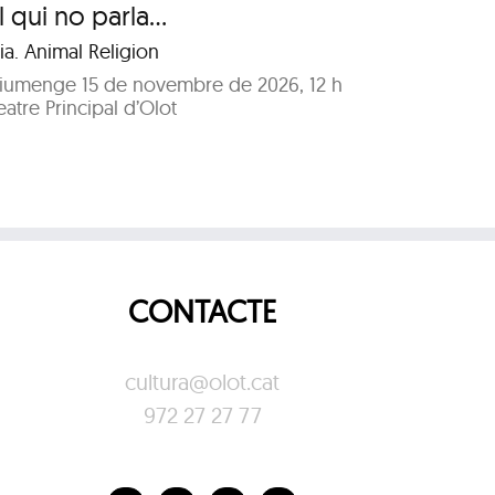
l qui no parla…
Combi
ia. Animal Religion
Col·lect
iumenge 15 de novembre de 2026, 12 h
Dissabt
eatre Principal d’Olot
Teatre P
CONTACTE
cultura@olot.cat
972 27 27 77