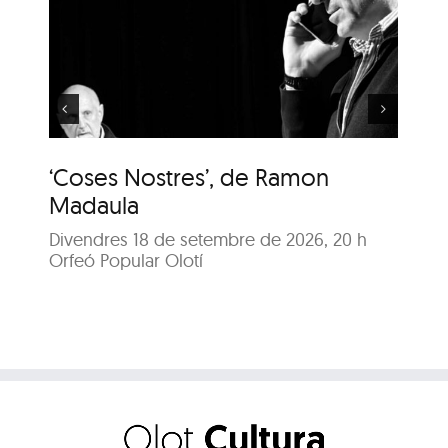
‘Coses Nostres’, de
Ramon Madaula
‘Coses Nostres’, de Ramon
‘C
Madaula
M
Divendres 18 de setembre de 2026, 20 h
Dis
Orfeó Popular Olotí
Orf