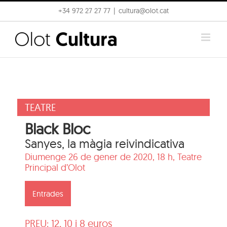
Skip
+34 972 27 27 77
|
cultura@olot.cat
to
content
TEATRE
Black Bloc
Sanyes, la màgia reivindicativa
Diumenge 26 de gener de 2020, 18 h,
Teatre
Principal d’Olot
Entrades
PREU: 12, 10 i 8 euros