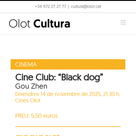
Skip
+34 972 27 27 77
|
cultura@olot.cat
to
content
CINEMA
Cine Club: “Black dog”
Gou Zhen
Divendres 14 de novembre de 2025, 21.30 h,
Cines Olot
PREU: 5,50 euros