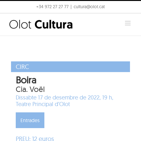
Skip
+34 972 27 27 77
|
cultura@olot.cat
to
content
CIRC
Boira
Cia. Voël
Dissabte 17 de desembre de 2022, 19 h,
Teatre Principal d’Olot
Entrades
PREU: 12 euros