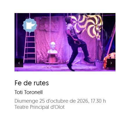
Els meus arbres
Fe de rutes
El
Toti Toronell
AR
Diumenge 25 d'octubre de 2026, 17.30 h
Div
Teatre Principal d’Olot
Pla