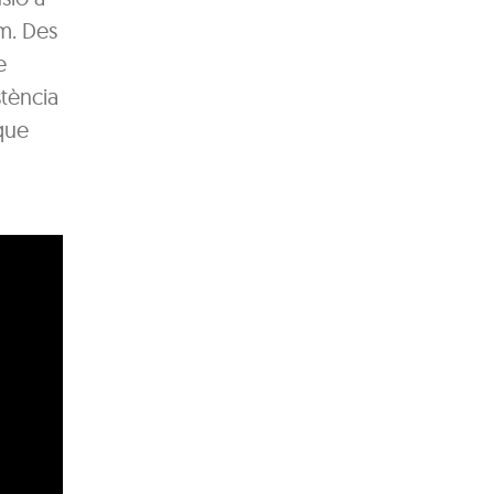
em. Des
e
stència
 que