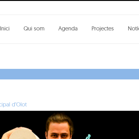
Inici
Qui som
Agenda
Projectes
Notí
cipal d’Olot