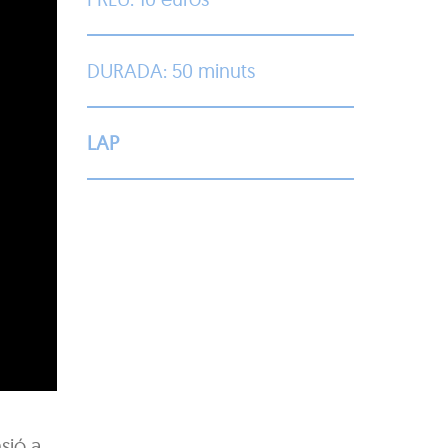
DURADA: 50 minuts
LAP
sió a