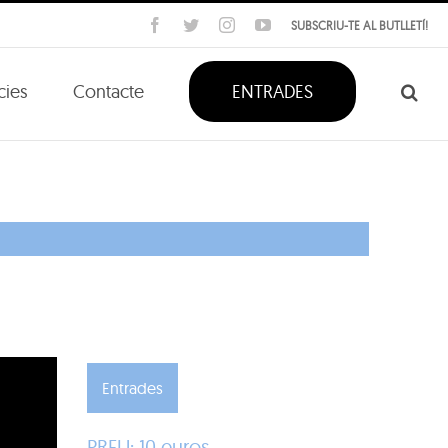
Facebook
Twitter
Instagram
YouTube
SUBSCRIU-TE AL BUTLLETÍ!
cies
Contacte
ENTRADES
Entrades
PREU: 10 euros