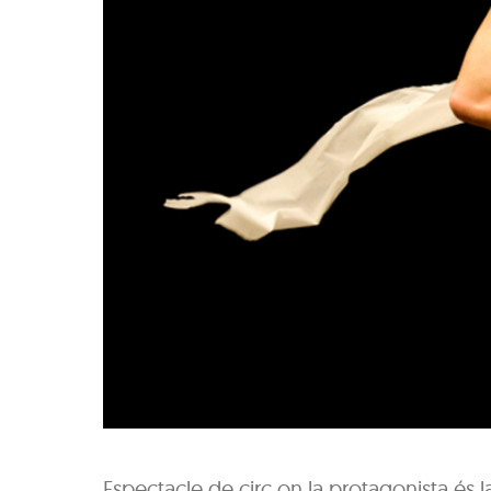
Espectacle de circ on la protagonista és l