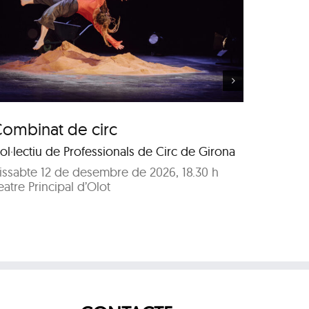
El qui no parla…
ombinat de circ
El qui
ol·lectiu de Professionals de Circ de Girona
Cia. Ani
issabte 12 de desembre de 2026, 18.30 h
Diumeng
eatre Principal d’Olot
Teatre P