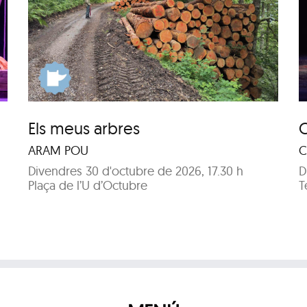
Combinat de circ
Els meus arbres
C
ARAM POU
C
Divendres 30 d'octubre de 2026, 17.30 h
D
Plaça de l’U d’Octubre
T