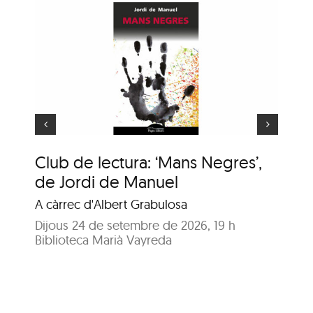
ns
e
Animaler
Club de lectura: ‘Mans Negres’,
An
de Jordi de Manuel
En
A càrrec d'Albert Grabulosa
Dij
Bib
Dijous 24 de setembre de 2026, 19 h
Biblioteca Marià Vayreda