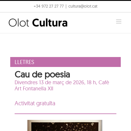
Skip
+34 972 27 27 77
|
cultura@olot.cat
to
content
LLETRES
Cau de poesia
Divendres 13 de març de 2026, 18 h, Cafè
Art Fontanella XII
Activitat gratuïta