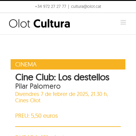
Skip
+34 972 27 27 77
|
cultura@olot.cat
to
content
CINEMA
Cine Club: Los destellos
Pilar Palomero
Divendres 7 de febrer de 2025, 21.30 h,
Cines Olot
PREU: 5,50 euros