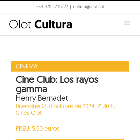
Skip
+34 972 27 27 77
|
cultura@olot.cat
to
content
CINEMA
Cine Club: Los rayos
gamma
Henry Bernadet
Divendres 25 d'octubre de 2024, 21.30 h,
Cines Olot
PREU: 5,50 euros