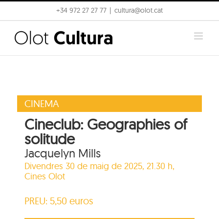
Skip
+34 972 27 27 77
|
cultura@olot.cat
to
content
CINEMA
Cineclub: Geographies of
solitude
Jacquelyn Mills
Divendres 30 de maig de 2025, 21.30 h,
Cines Olot
PREU: 5,50 euros