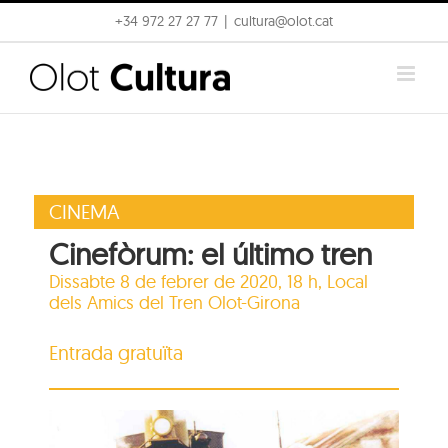
Skip
+34 972 27 27 77
|
cultura@olot.cat
to
content
CINEMA
Cinefòrum: el último tren
Dissabte 8 de febrer de 2020, 18 h,
Local
dels Amics del Tren Olot-Girona
Entrada gratuïta