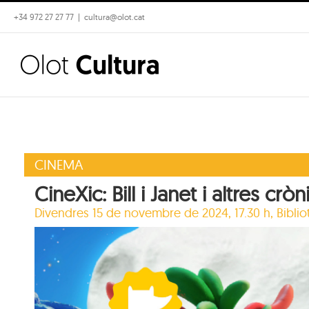
Skip
+34 972 27 27 77
|
cultura@olot.cat
to
content
CINEMA
CineXic: Bill i Janet i altres crò
Divendres 15 de novembre de 2024, 17.30 h,
Bibli