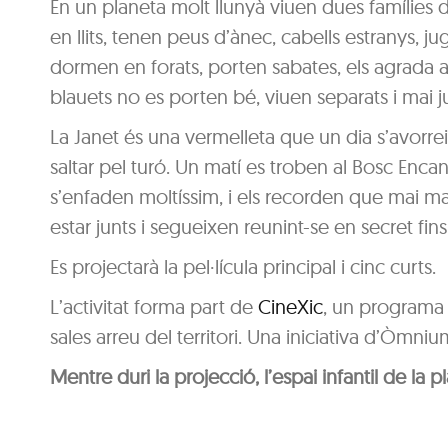
En un planeta molt llunyà viuen dues famílies d
en llits, tenen peus d’ànec, cabells estranys, j
dormen en forats, porten sabates, els agrada ana
blauets no es porten bé, viuen separats i mai j
La Janet és una vermelleta que un dia s’avorreix
saltar pel turó. Un matí es troben al Bosc Enca
s’enfaden moltíssim, i els recorden que mai mai 
estar junts i segueixen reunint-se en secret fin
Es projectarà la pel·lícula principal i cinc curts.
L’activitat forma part de
CineXic
, un programa d
sales arreu del territori. Una iniciativa d’Òmniu
Mentre duri la projecció, l’espai infantil de la p