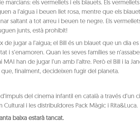
e marcians: els vermellets i els blauets. Els vermelle
uguen a l’aigua i beuen llet rosa, mentre que els blaue
r saltant a tot arreu i beuen te negre. Els vermellets 
uguen junts, està prohibit!
 de jugar a l’aigua; el Bill és un blauet que un dia e
ntat i s’enamoren. Quan les seves famílies se n’assab
MAI han de jugar l’un amb l’altre. Però el Bill i la Ja
s que, finalment, decideixen fugir del planeta.
’impuls del cinema infantil en català a través d’un ci
m Cultural i les distribuïdores Pack Màgic i Rita&Luca.
lanta baixa estarà tancat.