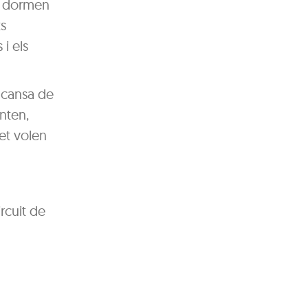
ts dormen
ts
i els
s cansa de
enten,
net volen
rcuit de