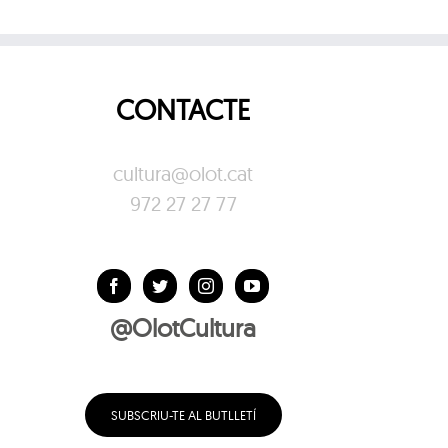
CONTACTE
cultura@olot.cat
972 27 27 77
@OlotCultura
SUBSCRIU-TE AL BUTLLETÍ