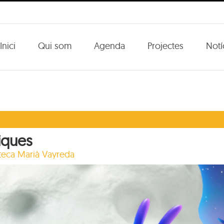
Inici
Qui som
Agenda
Projectes
Notí
niques
oteca Marià Vayreda