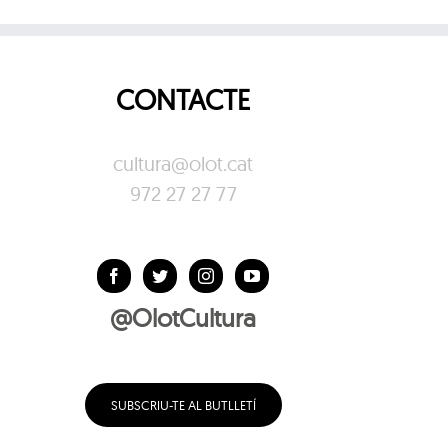
CONTACTE
cultura@olot.cat
972 27 27 77
@OlotCultura
SUBSCRIU-TE AL BUTLLETÍ