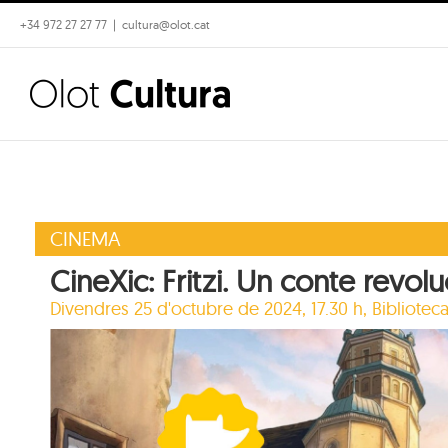
Skip
+34 972 27 27 77
|
cultura@olot.cat
to
content
CINEMA
CineXic: Fritzi. Un conte revolu
Divendres 25 d'octubre de 2024, 17.30 h,
Bibliotec