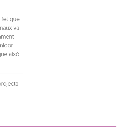
 fet que
rnaux va
dament
emidor
que això
projecta