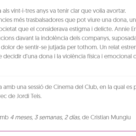
 vint-i-tres anys va tenir clar que volia avortar.
cies més trasbalsadores que pot viure una dona, un
ocietat que el considerava estigma i delicte. Annie E
olucions davant la indolència dels companys, suposa
el dolor de sentir-se jutjada per tothom. Un relat estr
 decidir d’una dona i la violència física i emocional 
a amb una sessió de Cinema del Club, en la qual es 
ec de Jordi Teis.
 amb
4 meses, 3 semanas, 2 días
, de Cristian Mungiu