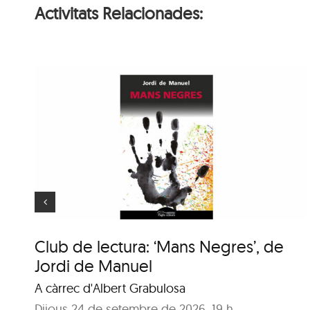
Activitats Relacionades:
Hora del conte: Deu
princesetes
Club de lectura: ‘Mans Negres’, de
Jordi de Manuel
A càrrec d'Albert Grabulosa
Dijous 24 de setembre de 2026, 19 h