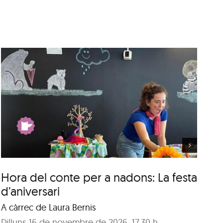
Hora del conte: Contes
de reis, caganers i tions
Hora del conte per a nadons: La festa
Ho
d’aniversari
ca
A càrrec de Laura Bernis
A 
Dilluns 16 de novembre de 2026, 17.30 h
Di