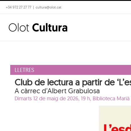
Skip
+34 972 27 27 77
|
cultura@olot.cat
to
content
LLETRES
Club de lectura a partir de ‘L
A càrrec d’Albert Grabulosa
Dimarts 12 de maig de 2026, 19 h,
Biblioteca Marià