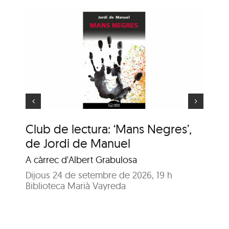
ns
e
Animaler
Club de lectura: ‘Mans Negres’,
An
de Jordi de Manuel
En
A càrrec d'Albert Grabulosa
Dij
Bib
Dijous 24 de setembre de 2026, 19 h
Biblioteca Marià Vayreda