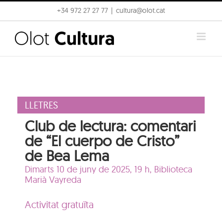
Skip
+34 972 27 27 77
|
cultura@olot.cat
to
content
LLETRES
Club de lectura: comentari
de “El cuerpo de Cristo”
de Bea Lema
Dimarts 10 de juny de 2025, 19 h,
Biblioteca
Marià Vayreda
Activitat gratuïta