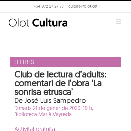
Skip
+34 972 27 27 77
|
cultura@olot.cat
to
content
LLETRES
Club de lectura d’adults:
comentari de l’obra ‘La
sonrisa etrusca’
De José Luís Sampedro
Dimarts 21 de gener de 2020, 19 h,
Biblioteca Marià Vayreda
Activitat gratuïta