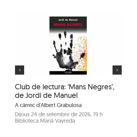
ns
Hora del conte: Deu
e
princesetes
Club de lectura: ‘Mans Negres’,
Ho
de Jordi de Manuel
Com
A càrrec d'Albert Grabulosa
Dil
Bib
Dijous 24 de setembre de 2026, 19 h
Biblioteca Marià Vayreda