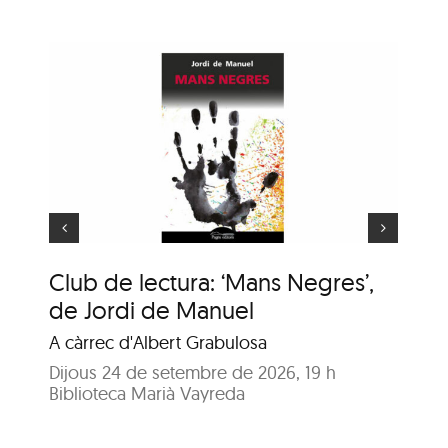
ns
e
Animaler
Club de lectura: ‘Mans Negres’,
An
de Jordi de Manuel
Enr
A càrrec d'Albert Grabulosa
Dij
Bib
Dijous 24 de setembre de 2026, 19 h
Biblioteca Marià Vayreda