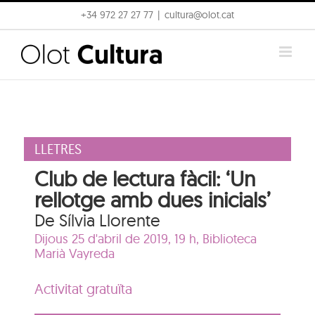
Skip
+34 972 27 27 77
|
cultura@olot.cat
to
content
LLETRES
Club de lectura fàcil: ‘Un
rellotge amb dues inicials’
De Sílvia Llorente
Dijous 25 d'abril de 2019, 19 h,
Biblioteca
Marià Vayreda
Activitat gratuïta