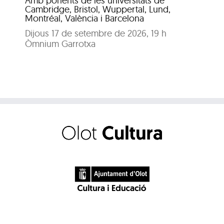
Amb ponents de les universitats de
Pat
Cambridge, Bristol, Wuppertal, Lund,
Montréal, València i Barcelona
Dijous 17 de setembre de 2026, 19 h
Òmnium Garrotxa