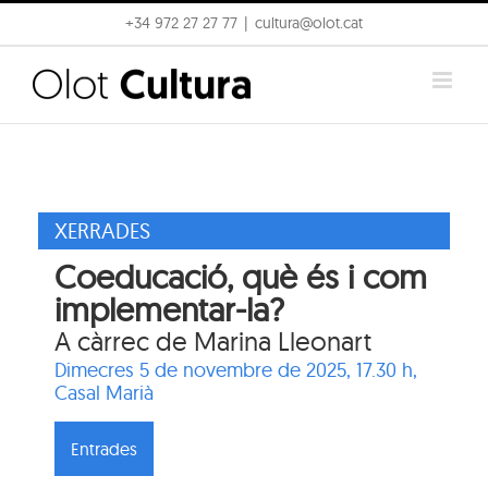
Skip
+34 972 27 27 77
|
cultura@olot.cat
to
content
XERRADES
Coeducació, què és i com
implementar-la?
A càrrec de Marina Lleonart
Dimecres 5 de novembre de 2025, 17.30 h,
Casal Marià
Entrades