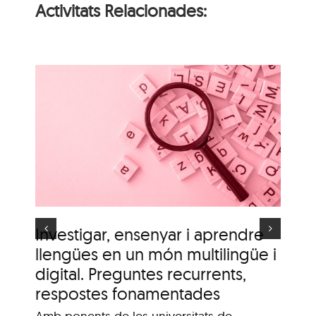
Activitats Relacionades:
i
n
Itinerari personal: “El
i
clima urbà de la ciutat
d’Olot”
s
Investigar, ensenyar i aprendre
It
llengües en un món multilingüe i
de
digital. Preguntes recurrents,
A c
me
respostes fonamentades
Dis