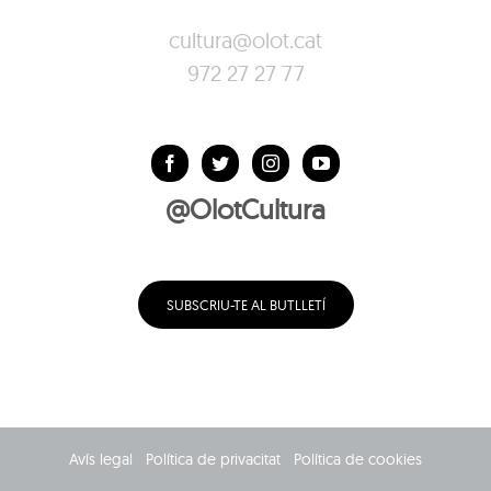
cultura@olot.cat
972 27 27 77
@OlotCultura
SUBSCRIU-TE AL BUTLLETÍ
Avís legal
Política de privacitat
Política de cookies