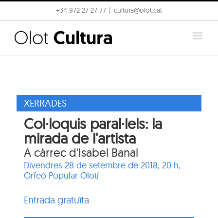
Skip
+34 972 27 27 77
|
cultura@olot.cat
to
content
XERRADES
Col·loquis paral·lels: la
mirada de l'artista
A càrrec d'Isabel Banal
Divendres 28 de setembre de 2018, 20 h,
Orfeó Popular Olotí
Entrada gratuïta