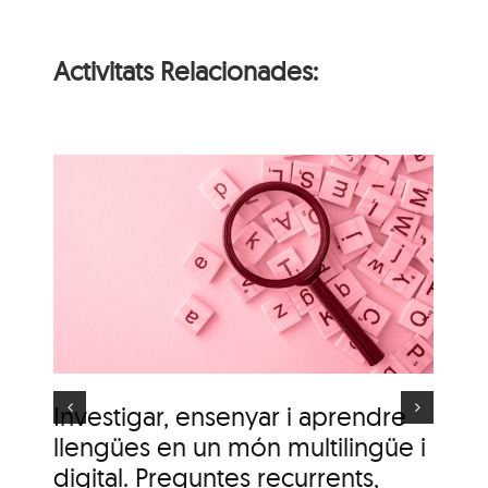
Activitats Relacionades:
i
n
Itinerari personal: “El
i
clima urbà de la ciutat
d’Olot”
s
Investigar, ensenyar i aprendre
It
llengües en un món multilingüe i
de
digital. Preguntes recurrents,
A c