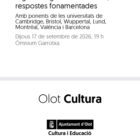
me
respostes fonamentades
Dis
Amb ponents de les universitats de
Pat
Cambridge, Bristol, Wuppertal, Lund,
Montréal, València i Barcelona
Dijous 17 de setembre de 2026, 19 h
Òmnium Garrotxa