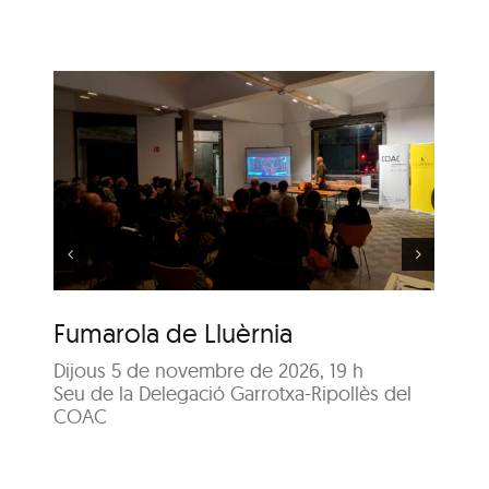
Visita guiada:
Passejada per l’Olot
a
del Renaixement i el
Barroc
Fumarola de Lluèrnia
Vi
de
Dijous 5 de novembre de 2026, 19 h
Seu de la Delegació Garrotxa-Ripollès del
A c
COAC
Re
Dis
Pl