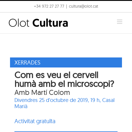
Skip
+34 972 27 27 77
|
cultura@olot.cat
to
content
XERRADES
Com es veu el cervell
humà amb el microscopi?
Amb Martí Colom
Divendres 25 d'octubre de 2019, 19 h,
Casal
Marià
Activitat gratuïta