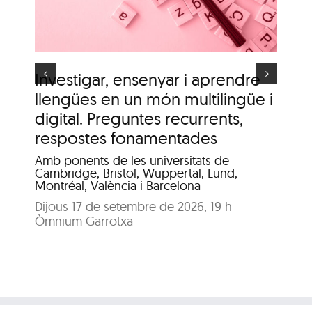
d’Olot”
s
Investigar, ensenyar i aprendre
It
llengües en un món multilingüe i
de
digital. Preguntes recurrents,
A c
me
respostes fonamentades
Dis
Amb ponents de les universitats de
Pat
Cambridge, Bristol, Wuppertal, Lund,
Montréal, València i Barcelona
Dijous 17 de setembre de 2026, 19 h
Òmnium Garrotxa