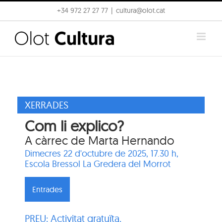
Skip
+34 972 27 27 77
|
cultura@olot.cat
to
content
XERRADES
Com li explico?
A càrrec de Marta Hernando
Dimecres 22 d'octubre de 2025, 17.30 h,
Escola Bressol La Gredera del Morrot
Entrades
PREU: Activitat gratuïta.