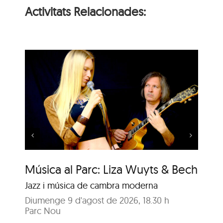
Activitats Relacionades:
Música al Parc: Punch
Trio vs. Samuel Marthe
Música al Parc: Liza Wuyts & Bech
Mú
Sa
Jazz i música de cambra moderna
Ja
Diumenge 9 d'agost de 2026, 18.30 h
Parc Nou
Di