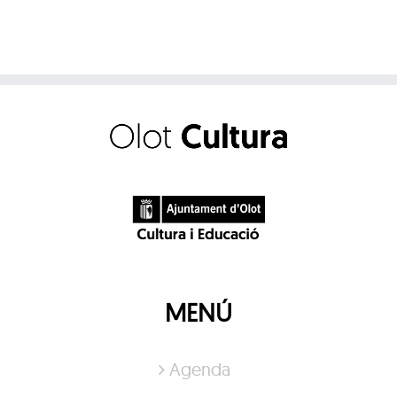
Pa
MENÚ
Agenda