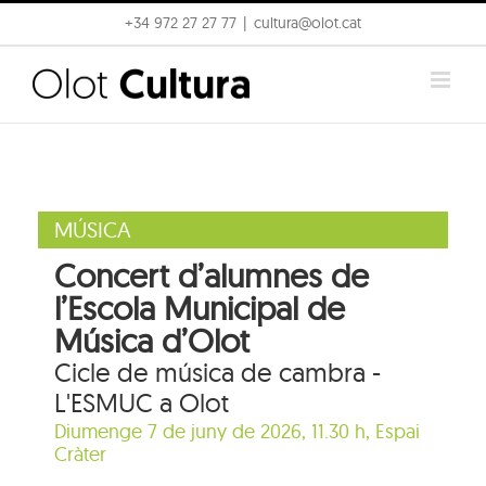
Skip
+34 972 27 27 77
|
cultura@olot.cat
to
content
MÚSICA
Concert d’alumnes de
l’Escola Municipal de
Música d’Olot
Cicle de música de cambra -
L'ESMUC a Olot
Diumenge 7 de juny de 2026, 11.30 h,
Espai
Cràter