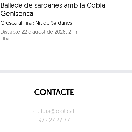
Ballada de sardanes amb la Cobla
84
Genisenca
Di
Gresca al Firal: Nit de Sardanes
Pl
Dissabte 22 d'agost de 2026, 21 h
Firal
CONTACTE
cultura@olot.cat
972 27 27 77