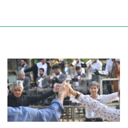
Ballada de sardanes amb
la Cobla Genisenca