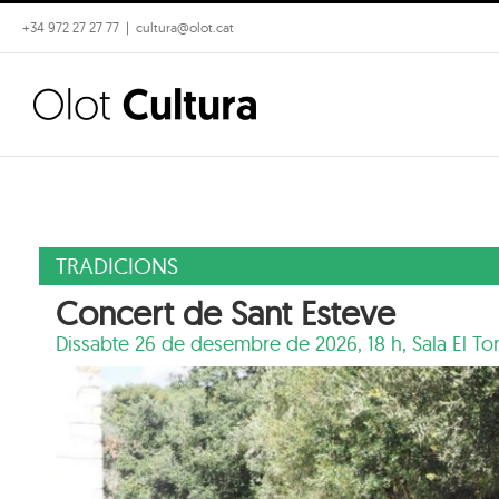
Skip
+34 972 27 27 77
|
cultura@olot.cat
to
content
TRADICIONS
Concert de Sant Esteve
Dissabte 26 de desembre de 2026, 18 h,
Sala El To