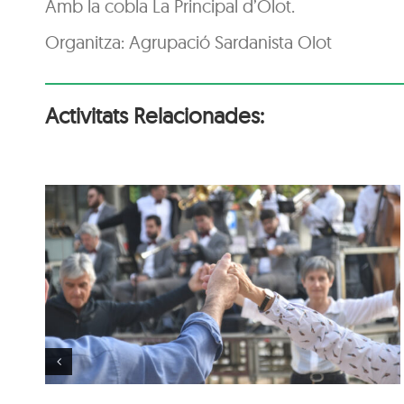
Amb la cobla La Principal d’Olot.
Organitza: Agrupació Sardanista Olot
Activitats Relacionades:
mb
Ballada de sardanes amb
la Cobla La Principal de
Cassà