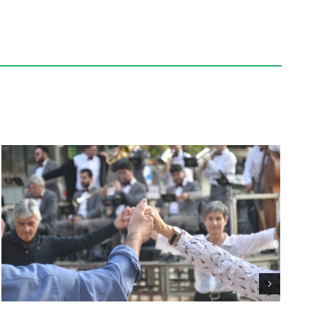
84è Concurs de Colles
Sardanistes