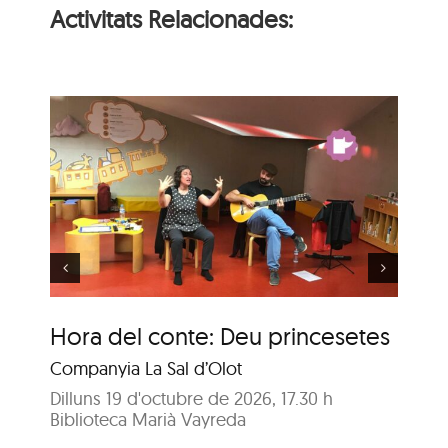
Activitats Relacionades:
Hora del conte per a
u
nadons: La festa
d’aniversari
Hora del conte: Deu princesetes
Ho
fe
Companyia La Sal d’Olot
A c
Dilluns 19 d'octubre de 2026, 17.30 h
Biblioteca Marià Vayreda
Dil
Bib