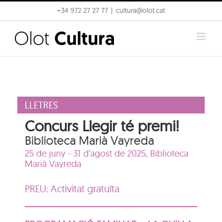
Skip
+34 972 27 27 77
|
cultura@olot.cat
to
content
LLETRES
Concurs Llegir té premi!
Biblioteca Marià Vayreda
25 de juny - 31 d'agost de 2025,
Biblioteca
Marià Vayreda
PREU: Activitat gratuïta