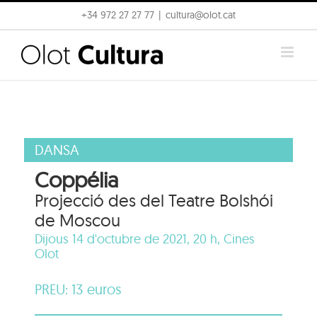
Skip
+34 972 27 27 77
|
cultura@olot.cat
to
content
DANSA
Coppélia
Projecció des del Teatre Bolshói
de Moscou
Dijous 14 d'octubre de 2021, 20 h,
Cines
Olot
PREU: 13 euros