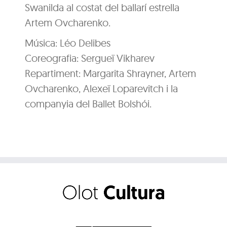
Swanilda al costat del ballarí estrella
Artem Ovcharenko.
Música: Léo Delibes
Coreografia: Sergueï Vikharev
Repartiment: Margarita Shrayner, Artem
Ovcharenko, Alexeï Loparevitch i la
companyia del Ballet Bolshói.