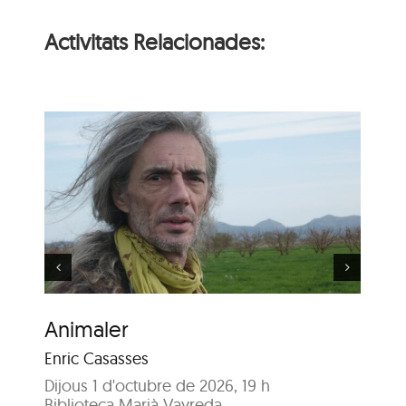
Activitats Relacionades:
Aura
Animaler
Au
Enric Casasses
Mic
Tha
Dijous 1 d'octubre de 2026, 19 h
Div
Biblioteca Marià Vayreda