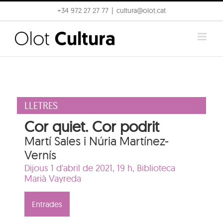
Skip
+34 972 27 27 77
|
cultura@olot.cat
to
content
LLETRES
Cor quiet. Cor podrit
Martí Sales i Núria Martínez-
Vernís
Dijous 1 d'abril de 2021, 19 h,
Biblioteca
Marià Vayreda
Entrades