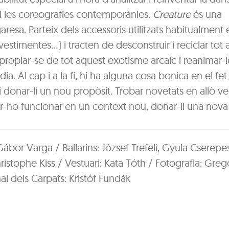
re i les coreografies contemporànies.
Creature
és una
resa. Parteix dels accessoris utilitzats habitualment 
vestimentes…) i tracten de desconstruir i reciclar tot
’apropiar-se de tot aquest exotisme arcaic i reanimar-l
ia. Al cap i a la fi, hi ha alguna cosa bonica en el fet
 donar-li un nou propòsit. Trobar novetats en allò ve
fer-ho funcionar en un context nou, donar-li una nova
 Gábor Varga / Ballarins: József Trefeli, Gyula Cserepe
istophe Kiss / Vestuari: Kata Tóth / Fotografia: Greg
al dels Carpats: Kristóf Fundák