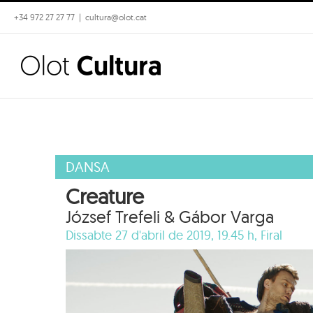
Skip
+34 972 27 27 77
|
cultura@olot.cat
to
content
DANSA
Creature
József Trefeli & Gábor Varga
Dissabte 27 d'abril de 2019, 19.45 h,
Firal