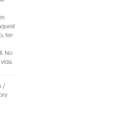
en
 aquest
o, fer-
ll. No
 vida.
s /
ory