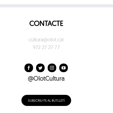
CONTACTE
cultura@olot.cat
972 27 27 77
@OlotCultura
SUBSCRIU-TE AL BUTLLETÍ