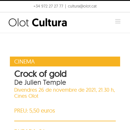
Skip
+34 972 27 27 77
|
cultura@olot.cat
to
content
CINEMA
Crock of gold
De Julien Temple
Divendres 26 de novembre de 2021, 21.30 h,
Cines Olot
PREU: 5,50 euros