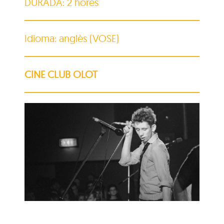
DURADA: 2 hores
Idioma: anglès (VOSE)
CINE CLUB OLOT