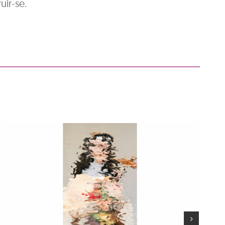
uir-se.
Hora del conte: Deu
princesetes