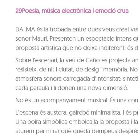
29Poesia, música electrònica i emoció crua
DA::MA és la trobada entre dues veus creatives
sonor Mauri. Presenten un espectacle intens qu
proposta artística que no deixa indiferent: és 
Sobre l’escenari, la veu de Caño es projecta 
resisteix, de nit i ciutat, de desig i memòria. No
atmosfera sonora carregada d’intensitat: sintet
cada paraula i li donen una nova dimensió.
No és un acompanyament musical. És una conve
L’escena és austera, gairebé minimalista, i és 
Una boira simbòlica embolcalla la proposta i l
aturem per mirar què queda dempeus després d