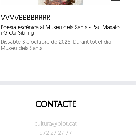
VVVVBBBBRRRR
Ho
Poesia escènica al Museu dels Sants - Pau Masaló
Co
i Greta Sibling
Di
Dissabte 3 d'octubre de 2026, Durant tot el dia
Bi
Museu dels Sants
CONTACTE
cultura@olot.cat
972 27 27 77