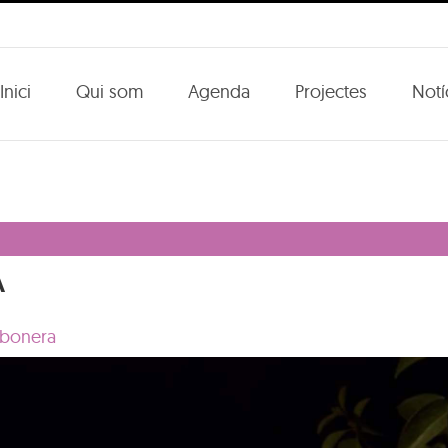
Inici
Qui som
Agenda
Projectes
Notí
A
rbonera