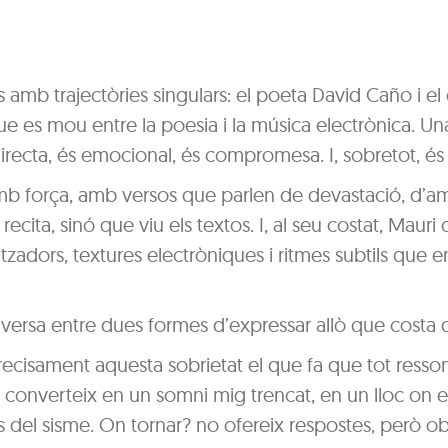
 amb trajectòries singulars: el poeta David Caño i el
e es mou entre la poesia i la música electrònica. Un
directa, és emocional, és compromesa. I, sobretot, és 
amb força, amb versos que parlen de devastació, d’
 recita, sinó que viu els textos. I, al seu costat, Mauri
itzadors, textures electròniques i ritmes subtils que 
rsa entre dues formes d’expressar allò que costa d
precisament aquesta sobrietat el que fa que tot resso
a converteix en un somni mig trencat, en un lloc on 
el sisme. On tornar? no ofereix respostes, però ob