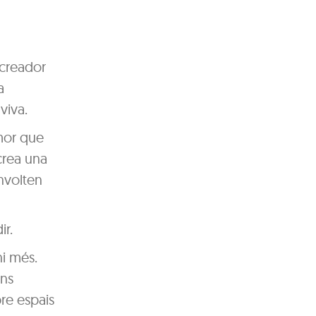
 creador
a
viva.
amor que
 crea una
envolten
ir.
ni més.
ens
re espais