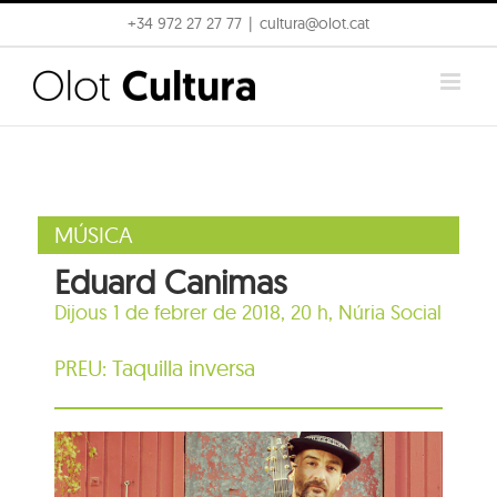
Skip
+34 972 27 27 77
|
cultura@olot.cat
to
content
MÚSICA
Eduard Canimas
Dijous 1 de febrer de 2018, 20 h,
Núria Social
PREU: Taquilla inversa