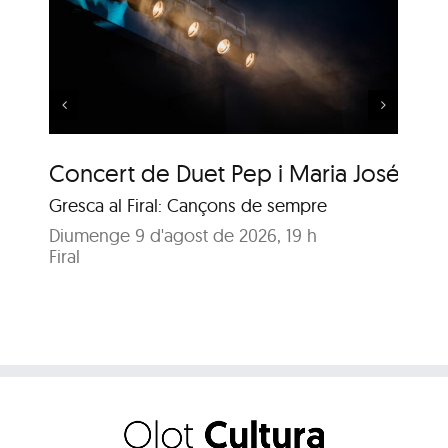
 i
Música al Parc: Liza
Wuyts & Bech
Concert de Duet Pep i Maria José
Mú
Gresca al Firal: Cançons de sempre
Ja
Diumenge 9 d'agost de 2026, 19 h
Diu
Firal
Pa