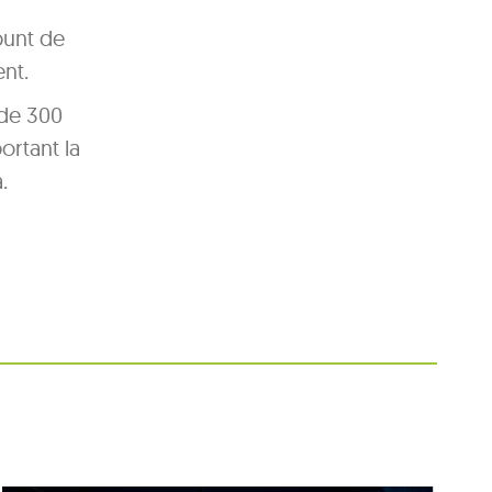
punt de
ent.
s de 300
ortant la
.