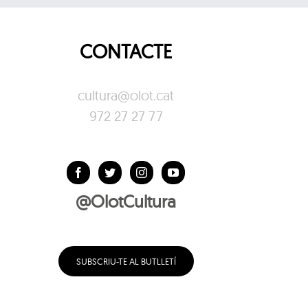
CONTACTE
cultura@olot.cat
972 27 27 77
@OlotCultura
SUBSCRIU-TE AL BUTLLETÍ