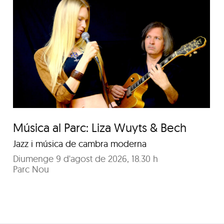
Concert de Duet Llum de
Lluna
Música al Parc: Liza Wuyts & Bech
Jazz i música de cambra moderna
Diumenge 9 d'agost de 2026, 18.30 h
Parc Nou