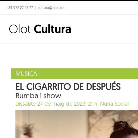
Skip
+34 972 27 27 77
|
cultura@olot.cat
to
content
MÚSICA
EL CIGARRITO DE DESPUÉS
Rumba i show
Dissabte 27 de maig de 2023, 21 h,
Núria Social