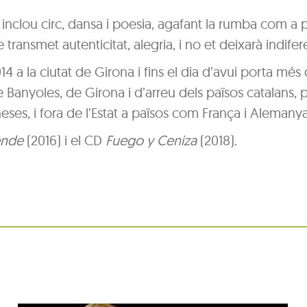
 inclou circ, dansa i poesia, agafant la rumba com a 
ransmet autenticitat, alegria, i no et deixarà indifer
014 a la ciutat de Girona i fins el dia d’avui porta mé
Banyoles, de Girona i d’arreu dels països catalans, p
eses, i fora de l’Estat a països com França i Alemanya
ende
(2016) i el CD
Fuego y Ceniza
(2018).