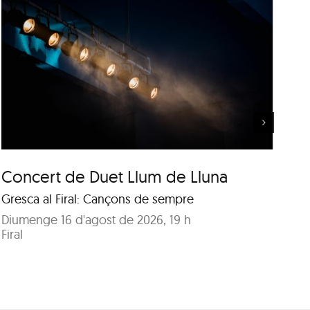
Música al Parc: Punch Trio
vs. Samuel Marthe
Concert de Duet Llum de Lluna
Mú
M
Gresca al Firal: Cançons de sempre
Ja
Diumenge 16 d'agost de 2026, 19 h
Firal
Di
Pa