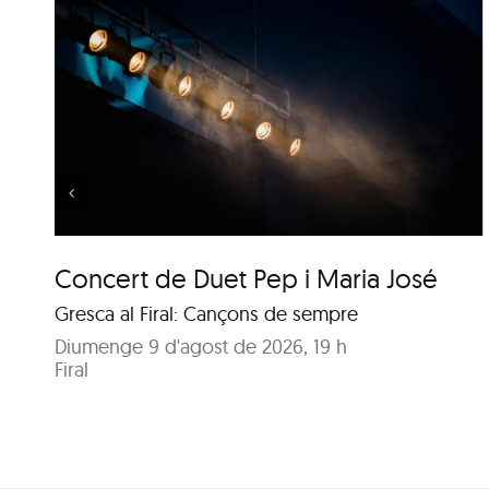
Música al Parc: Liza
Wuyts & Bech
Concert de Duet Pep i Maria José
Gresca al Firal: Cançons de sempre
Diumenge 9 d'agost de 2026, 19 h
Firal