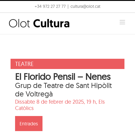
Skip
+34 972 27 27 77
|
cultura@olot.cat
to
content
TEATRE
El Florido Pensil – Nenes
Grup de Teatre de Sant Hipòlit
de Voltregà
Dissabte 8 de febrer de 2025, 19 h,
Els
Catòlics
Entrades