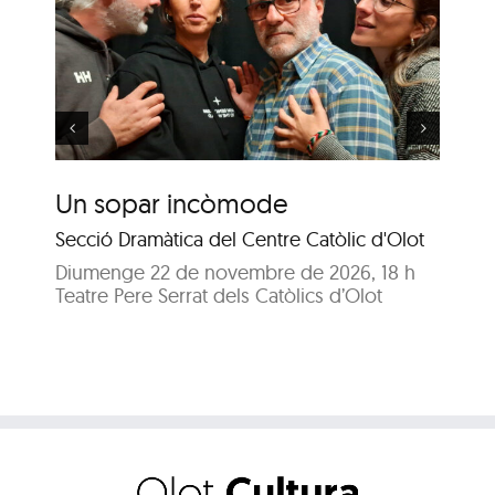
‘Dissabte, diumenge i
e
dilluns’, d’Eduardo De
Filippo
Un sopar incòmode
‘D
d’
Secció Dramàtica del Centre Catòlic d'Olot
Co
Diumenge 22 de novembre de 2026, 18 h
Teatre Pere Serrat dels Catòlics d’Olot
Di
Tea