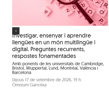
.
clima urbà de la ciutat
d’Olot”
es
Investigar, ensenyar i aprendre
llengües en un món multilingüe i
digital. Preguntes recurrents,
respostes fonamentades
Amb ponents de les universitats de Cambridge,
Bristol, Wuppertal, Lund, Montréal, València i
Barcelona
Dijous 17 de setembre de 2026, 19 h
Òmnium Garrotxa