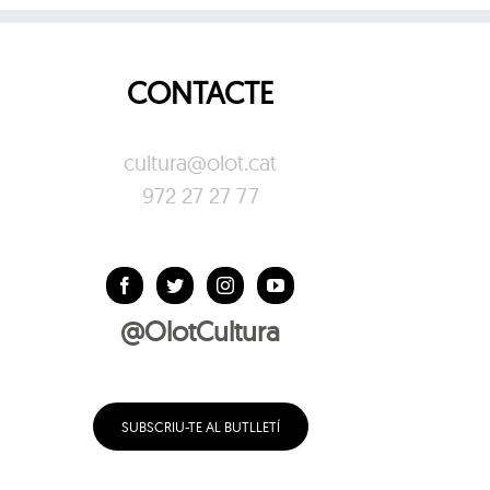
CONTACTE
cultura@olot.cat
972 27 27 77
@OlotCultura
SUBSCRIU-TE AL BUTLLETÍ