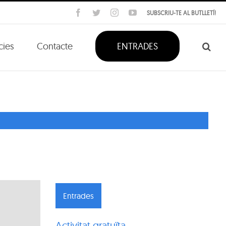
Facebook
Twitter
Instagram
YouTube
SUBSCRIU-TE AL BUTLLETÍ!
cies
Contacte
ENTRADES
Entrades
Activitat gratuïta