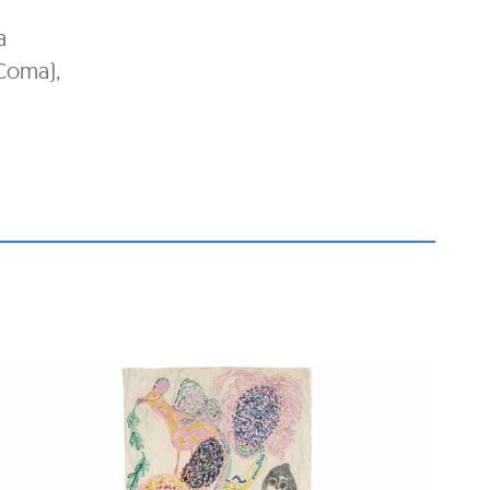
a
 Coma),
Visita guiada a l’exposició