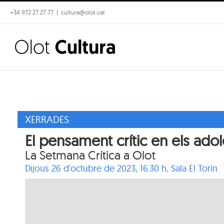
Skip
+34 972 27 27 77
|
cultura@olot.cat
to
content
XERRADES
El pensament crític en els ado
La Setmana Crítica a Olot
Dijous 26 d'octubre de 2023, 16.30 h,
Sala El Torín