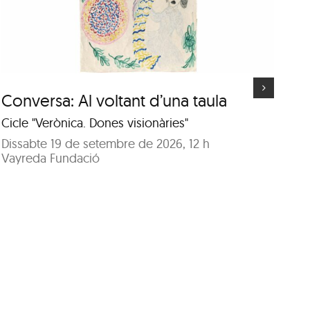
“Deus” d’Isabel Banal
Conversa: Al voltant d’una taula
Vi
d’
Cicle "Verònica. Dones visionàries"
A c
Dissabte 19 de setembre de 2026, 12 h
Vayreda Fundació
Di
Sa